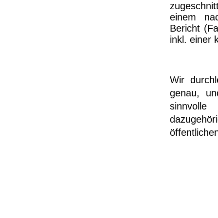
zugeschnit
einem nac
Bericht (F
inkl. einer
Wir durch
genau, un
sinnvol
dazugehör
öffentlich