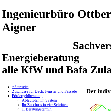
Ingenieurbüro Ottber
Aigner
Sachverständi
Energie
alle KfW und B
⌂Startseite
Der indiv
Zuschüsse für Dach, Fenster und Fassade
Fördergeldberatung
Ablaufplan im System
Ihr Zuschuss in vier Schritten
1. Beratungstermin